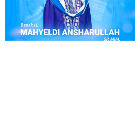
POPULER
Judi Togel Online Disikat Jajaran Sat Reskrim
Polres Bukittinggi
Bukittinggi- Untuk membersihkan wilayah hukum Polres