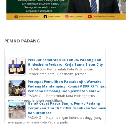
PEMKO PADANG
Perkuat Kemitraan 38 Tahun, Padang dan
Hildesheim Perbarui Kerja Sama Sister City
PADANG — Pemerintah Kota Padang dan
Pemerintah Kota Hildesheim, Jerman,...
Percepat Pemulihan Pascabanjir, Wawako
Padang Mendampingi Komisi V DPR RI Tinjau
Rencana Pembangunan Jembatan Kalawi
PADANG — Pemerintah Kota Padang terus
mempercepat langkah pemulihan...
Gerak Cepat Pasca-Banjir, Pemko Padang
Terjunkan Tim TRC PUPR Bersihkan Sedimen
dan Drainase
PADANG — Hujan dengan intensitas tinggi yang
mengguyur wilayah Kota Padang pada...