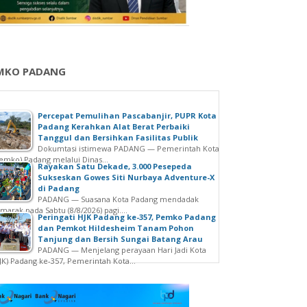
MKO PADANG
Percepat Pemulihan Pascabanjir, PUPR Kota
Padang Kerahkan Alat Berat Perbaiki
Tanggul dan Bersihkan Fasilitas Publik
Dokumtasi istimewa PADANG — Pemerintah Kota
emko) Padang melalui Dinas...
Rayakan Satu Dekade, 3.000 Pesepeda
Sukseskan Gowes Siti Nurbaya Adventure-X
di Padang
PADANG — Suasana Kota Padang mendadak
marak pada Sabtu (8/8/2026) pagi....
Peringati HJK Padang ke-357, Pemko Padang
dan Pemkot Hildesheim Tanam Pohon
Tanjung dan Bersih Sungai Batang Arau
PADANG — Menjelang perayaan Hari Jadi Kota
JK) Padang ke-357, Pemerintah Kota...