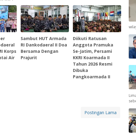
wil
ter
Sambut HUT Armada
Diikuti Ratusan
odaeral
RI Dankodaeral II Doa
Anggota Pramuka
MI Korps
Bersama Dengan
Se-Jatim, Persami
tai Air
Prajurit
KKRI Koarmada II
Tahun 2026 Resmi
Dibuka
Pangkoarmada II
Lima
seb
Postingan Lama