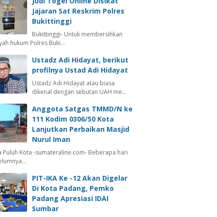
Judi Togel Online Disikat
Jajaran Sat Reskrim Polres
Bukittinggi
Bukittinggi- Untuk membersihkan
ayah hukum Polres Buki…
Ustadz Adi Hidayat, berikut
profilnya Ustad Adi Hidayat
Ustadz Adi Hidayat atau biasa
dikenal dengan sebutan UAH me…
Anggota Satgas TMMD/N ke
111 Kodim 0306/50 Kota
Lanjutkan Perbaikan Masjid
Nurul Iman
 Puluh Kota -sumateraline.com- Beberapa hari
elumnya…
PIT-IKA Ke -12 Akan Digelar
Di Kota Padang, Pemko
Padang Apresiasi IDAI
Sumbar