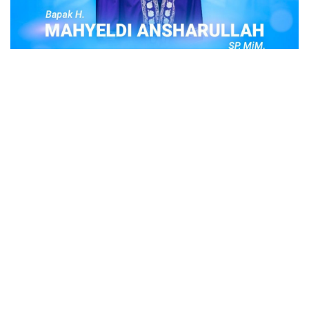
POPULER
Judi Togel Online Disikat Jajaran Sat Reskrim
Polres Bukittinggi
Bukittinggi- Untuk membersihkan wilayah hukum Polres
Buki…
Ustadz Adi Hidayat, berikut profilnya Ustad
Adi Hidayat