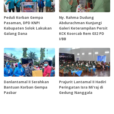
Peduli Korban Gempa
Ny. Rahma Dudung
Pasaman, DPD KNPI
Abdurachman Kunjungi
Kabupaten Solok Lakukan
Galeri Keterampilan Persit
Galang Dana
KCK Koorcab Rem 032 PD
I/BB
Danlantamal II Serahkan
Prajurit Lantamal II Hadiri
Bantuan Korban Gempa
Peringatan Isra Mi'raj di
Pasbar
Gedung Nanggala