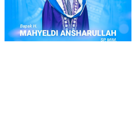
POPULER
Judi Togel Online Disikat Jajaran Sat Reskrim
Polres Bukittinggi
Bukittinggi- Untuk membersihkan wilayah hukum Polres