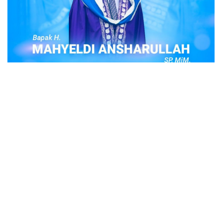
POPULER
Judi Togel Online Disikat Jajaran Sat Reskrim
Polres Bukittinggi
Bukittinggi- Untuk membersihkan wilayah hukum Polres
Buki…