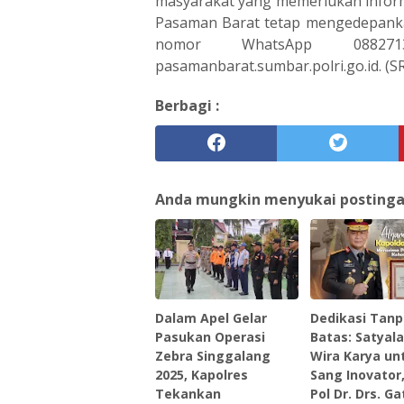
masyarakat yang memerlukan informa
Pasaman Barat tetap mengedepankan
nomor WhatsApp 088271
pasamanbarat.sumbar.polri.go.id. (S
Berbagi :
Anda mungkin menyukai postingan 
Dalam Apel Gelar
Dedikasi Tan
Pasukan Operasi
Batas: Satyal
Zebra Singgalang
Wira Karya un
2025, Kapolres
Sang Inovator,
Tekankan
Pol Dr. Drs. Ga