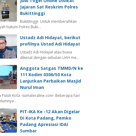
Judi Togel Online Disikat
Jajaran Sat Reskrim Polres
Bukittinggi
Bukittinggi- Untuk membersihkan
ayah hukum Polres Buki…
Ustadz Adi Hidayat, berikut
profilnya Ustad Adi Hidayat
Ustadz Adi Hidayat atau biasa
dikenal dengan sebutan UAH me…
Anggota Satgas TMMD/N ke
111 Kodim 0306/50 Kota
Lanjutkan Perbaikan Masjid
Nurul Iman
 Puluh Kota -sumateraline.com- Beberapa hari
elumnya…
PIT-IKA Ke -12 Akan Digelar
Di Kota Padang, Pemko
Padang Apresiasi IDAI
Sumbar