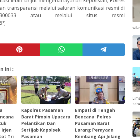
si lebih lanjut mengenai layanan kepolisian, Polres
 transparansi melalui saluran komunikasi resmi di
300033 atau melalui situs resmi
RP)
wil
ini :
Lima
seb
pa
Kapolres Pasaman
Empati di Tengah
ancana
Barat Pimpin Upacara
Bencana: Polres
tuk
Pelantikan Dan
Pasaman Barat
 Irjen
Sertijab Kapolsek
Larang Perayaan
tot Tri
Pasaman
Kembang Api Jelang