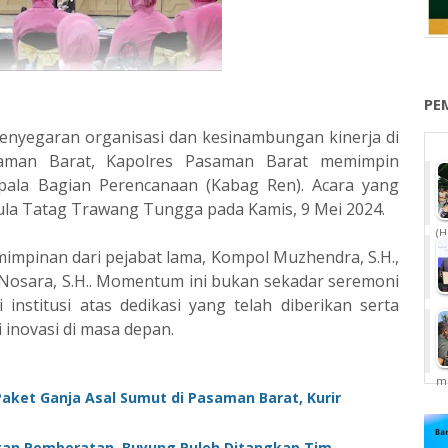
PE
yegaran organisasi dan kesinambungan kinerja di
saman Barat, Kapolres Pasaman Barat memimpin
pala Bagian Perencanaan (Kabag Ren). Acara yang
Aula Tatag Trawang Tungga pada Kamis, 9 Mei 2024.
(H
mimpinan dari pejabat lama, Kompol Muzhendra, S.H.,
 Nosara, S.H.. Momentum ini bukan sekadar seremoni
 institusi atas dedikasi yang telah diberikan serta
inovasi di masa depan.
me
Paket Ganja Asal Sumut di Pasaman Barat, Kurir
ngan Pemberatan, Buyung Puleh Ditangkap Tim