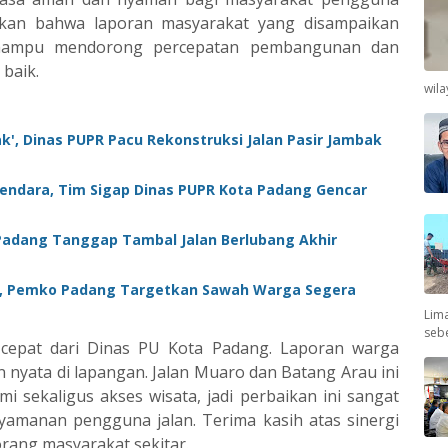
ktikan bahwa laporan masyarakat yang disampaikan
n mampu mendorong percepatan pembangunan dan
 baik.
wil
', Dinas PUPR Pacu Rekonstruksi Jalan Pasir Jambak
ndara, Tim Sigap Dinas PUPR Kota Padang Gencar
Padang Tanggap Tambal Jalan Berlubang Akhir
na, Pemko Padang Targetkan Sawah Warga Segera
Lima
seb
 cepat dari Dinas PU Kota Padang. Laporan warga
 nyata di lapangan. Jalan Muaro dan Batang Arau ini
ami sekaligus akses wisata, jadi perbaikan ini sangat
yamanan pengguna jalan. Terima kasih atas sinergi
orang masyarakat sekitar.