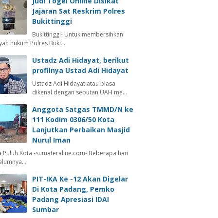
Judi Togel Online Disikat
Jajaran Sat Reskrim Polres
Bukittinggi
Bukittinggi- Untuk membersihkan
ayah hukum Polres Buki…
Ustadz Adi Hidayat, berikut
profilnya Ustad Adi Hidayat
Ustadz Adi Hidayat atau biasa
dikenal dengan sebutan UAH me…
Anggota Satgas TMMD/N ke
111 Kodim 0306/50 Kota
Lanjutkan Perbaikan Masjid
Nurul Iman
 Puluh Kota -sumateraline.com- Beberapa hari
elumnya…
PIT-IKA Ke -12 Akan Digelar
Di Kota Padang, Pemko
Padang Apresiasi IDAI
Sumbar