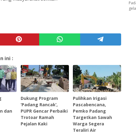
Pad
gel
ini :
g
Dukung Program
Pulihkan Irigasi
‘Padang Rancak’,
Pascabencana,
an dan
PUPR Gencar Perbaiki
Pemko Padang
Trotoar Ramah
Targetkan Sawah
Pejalan Kaki
Warga Segera
Teraliri Air