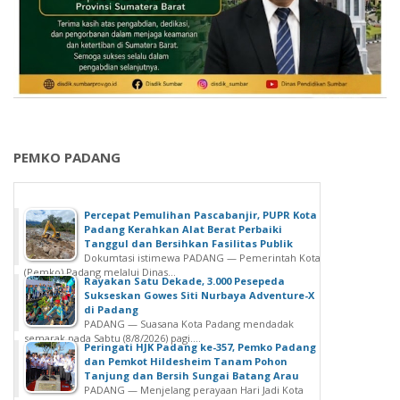
PEMKO PADANG
Percepat Pemulihan Pascabanjir, PUPR Kota
Padang Kerahkan Alat Berat Perbaiki
Tanggul dan Bersihkan Fasilitas Publik
Dokumtasi istimewa PADANG — Pemerintah Kota
(Pemko) Padang melalui Dinas...
Rayakan Satu Dekade, 3.000 Pesepeda
Sukseskan Gowes Siti Nurbaya Adventure-X
di Padang
PADANG — Suasana Kota Padang mendadak
semarak pada Sabtu (8/8/2026) pagi....
Peringati HJK Padang ke-357, Pemko Padang
dan Pemkot Hildesheim Tanam Pohon
Tanjung dan Bersih Sungai Batang Arau
PADANG — Menjelang perayaan Hari Jadi Kota