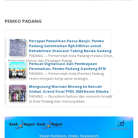
PEMKO PADANG
Percepat Pemulihan Pasca-Banjir, Pemko
Padang Gelontorkan Rp5,9 Miliar untuk
Rehabilitasi Drainase Tabing Banda Gadang
PADANG — Pemerintah Kota Padang melalui Dinas
Pekerjaan Umum dan Penataan Ruang...
Perkuat Digitalisasi dan Pembiayaan
Perumahan, Pemko Padang Gandeng BTN
PADANG — Pemerintah Kota (Pemko) Padang
resmi menjalin kerja sama strategis...
Mengusung Warisan Minang ke Kancah
Global, Grand Final PYDC 2026 Resmi Dibuka
PADANG — Ekosistem fashion dan ekonomi kreatif
di Kota Padang kian menunjukkan...