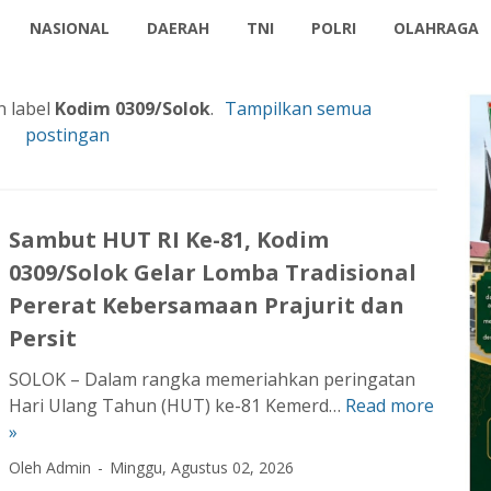
NASIONAL
DAERAH
TNI
POLRI
OLAHRAGA
 label
Kodim 0309/Solok
.
Tampilkan semua
postingan
Sambut HUT RI Ke-81, Kodim
0309/Solok Gelar Lomba Tradisional
Pererat Kebersamaan Prajurit dan
Persit
SOLOK – Dalam rangka memeriahkan peringatan
Hari Ulang Tahun (HUT) ke-81 Kemerd…
Read more
S
»
a
m
Oleh Admin
Minggu, Agustus 02, 2026
b