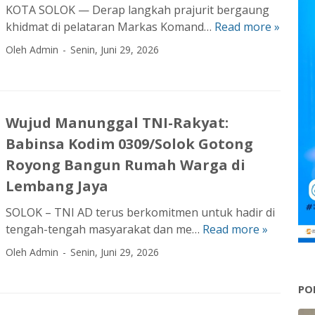
0
KOTA SOLOK — Derap langkah prajurit bergaung
d
3
khidmat di pelataran Markas Komand…
Read more »
D
i
0
a
m
Oleh Admin
Senin, Juni 29, 2026
9
n
0
/
d
3
S
i
0
o
m
9
l
Wujud Manunggal TNI-Rakyat:
0
/
o
Babinsa Kodim 0309/Solok Gotong
3
S
k
0
Royong Bangun Rumah Warga di
o
G
9
l
Lembang Jaya
e
/
o
l
SOLOK – TNI AD terus berkomitmen untuk hadir di
S
k
a
tengah-tengah masyarakat dan me…
Read more »
W
o
,
r
u
l
D
Oleh Admin
Senin, Juni 29, 2026
L
j
o
a
o
u
k
n
m
PO
d
L
r
b
M
e