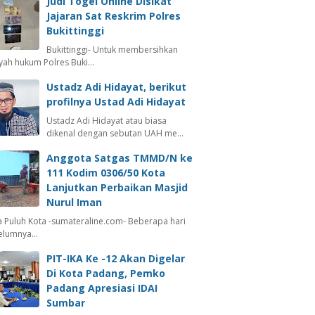
Judi Togel Online Disikat
Jajaran Sat Reskrim Polres
Bukittinggi
Bukittinggi- Untuk membersihkan
ayah hukum Polres Buki…
Ustadz Adi Hidayat, berikut
profilnya Ustad Adi Hidayat
Ustadz Adi Hidayat atau biasa
dikenal dengan sebutan UAH me…
Anggota Satgas TMMD/N ke
111 Kodim 0306/50 Kota
Lanjutkan Perbaikan Masjid
Nurul Iman
 Puluh Kota -sumateraline.com- Beberapa hari
elumnya…
PIT-IKA Ke -12 Akan Digelar
Di Kota Padang, Pemko
Padang Apresiasi IDAI
Sumbar