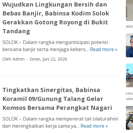
e
a
Wujudkan Lingkungan Bersih dan
a
p
m
T
Bebas Banjir, Babinsa Kodim Solok
n
a
0
r
u
s
Gerakkan Gotong Royong di Bukit
3
a
wil
n
M
2
Tandang
d
g
a
/
i
SOLOK – Dalam rangka mengantisipasi potensi
g
y
W
s
bencana banjir serta menjaga kebers…
Read more »
a
W
o
i
i
l
u
r
r
Oleh Admin
Senin, Juni 22, 2026
o
T
j
I
a
n
N
u
n
b
a
I
d
f
r
l
-
k
W
a
P
Tingkatkan Sinergitas, Babinsa
R
a
a
Lima
j
e
Koramil 09/Gunung Talang Gelar
seb
a
n
l
a
r
k
L
t
Komsos Bersama Perangkat Nagari
T
e
y
i
e
e
r
SOLOK – Dalam rangka mempererat tali silaturahmi
a
n
r
k
a
dan meningkatkan kerja sama ya…
Read more »
T
t
g
N
a
t