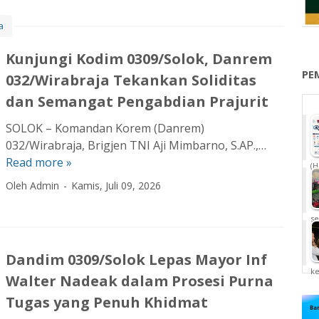
u
a
t
H
Kunjungi Kodim 0309/Solok, Danrem
U
PE
032/Wirabraja Tekankan Soliditas
T
R
dan Semangat Pengabdian Prajurit
I
SOLOK – Komandan Korem (Danrem)
K
032/Wirabraja, Brigjen TNI Aji Mimbarno, S.AP.,…
e
Read more »
K
-
(H
u
8
Oleh Admin
Kamis, Juli 09, 2026
n
1
j
,
se
u
K
n
o
Dandim 0309/Solok Lepas Mayor Inf
g
d
k
Walter Nadeak dalam Prosesi Purna
i
i
K
Tugas yang Penuh Khidmat
m
o