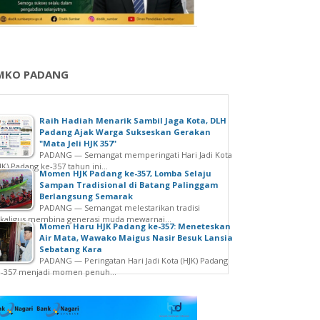
MKO PADANG
Raih Hadiah Menarik Sambil Jaga Kota, DLH
Padang Ajak Warga Sukseskan Gerakan
"Mata Jeli HJK 357"
PADANG — Semangat memperingati Hari Jadi Kota
JK) Padang ke-357 tahun ini...
Momen HJK Padang ke-357, Lomba Selaju
Sampan Tradisional di Batang Palinggam
Berlangsung Semarak
PADANG — Semangat melestarikan tradisi
kaligus membina generasi muda mewarnai...
Momen Haru HJK Padang ke-357: Meneteskan
Air Mata, Wawako Maigus Nasir Besuk Lansia
Sebatang Kara
PADANG — Peringatan Hari Jadi Kota (HJK) Padang
e-357 menjadi momen penuh...