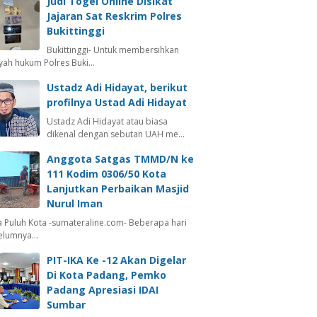
Judi Togel Online Disikat
Jajaran Sat Reskrim Polres
Bukittinggi
Bukittinggi- Untuk membersihkan
ayah hukum Polres Buki…
Ustadz Adi Hidayat, berikut
profilnya Ustad Adi Hidayat
Ustadz Adi Hidayat atau biasa
dikenal dengan sebutan UAH me…
Anggota Satgas TMMD/N ke
111 Kodim 0306/50 Kota
Lanjutkan Perbaikan Masjid
Nurul Iman
 Puluh Kota -sumateraline.com- Beberapa hari
elumnya…
PIT-IKA Ke -12 Akan Digelar
Di Kota Padang, Pemko
Padang Apresiasi IDAI
Sumbar