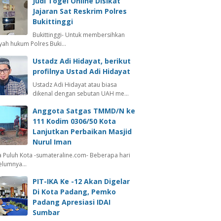
Judi Togel Online Disikat
Jajaran Sat Reskrim Polres
Bukittinggi
Bukittinggi- Untuk membersihkan
ayah hukum Polres Buki…
Ustadz Adi Hidayat, berikut
profilnya Ustad Adi Hidayat
Ustadz Adi Hidayat atau biasa
dikenal dengan sebutan UAH me…
Anggota Satgas TMMD/N ke
111 Kodim 0306/50 Kota
Lanjutkan Perbaikan Masjid
Nurul Iman
 Puluh Kota -sumateraline.com- Beberapa hari
elumnya…
PIT-IKA Ke -12 Akan Digelar
Di Kota Padang, Pemko
Padang Apresiasi IDAI
Sumbar