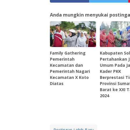
Anda mungkin menyukai postingan 
Family Gathering
Kabupaten So
Pemerintah
Pertahankan 
Kecamatan dan
Umum Pada J
Pemerintah Nagari
Kader PKK
Kecamatan X Koto
Berprestasi T
Diatas
Provinsi Suma
Barat ke XXI 
2024
Postingan Lebih Baru