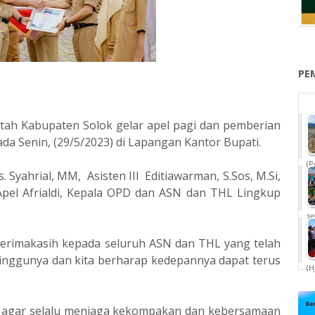
PE
tah Kabupaten Solok gelar apel pagi dan pemberian
a Senin, (29/5/2023) di Lapangan Kantor Bupati.
(P
s. Syahrial, MM, Asisten III Editiawarman, S.Sos, M.Si,
el Afrialdi, Kepala OPD dan ASN dan THL Lingkup
se
terimakasih kepada seluruh ASN dan THL yang telah
minggunya dan kita berharap kedepannya dapat terus
(H
n agar selalu menjaga kekompakan dan kebersamaan