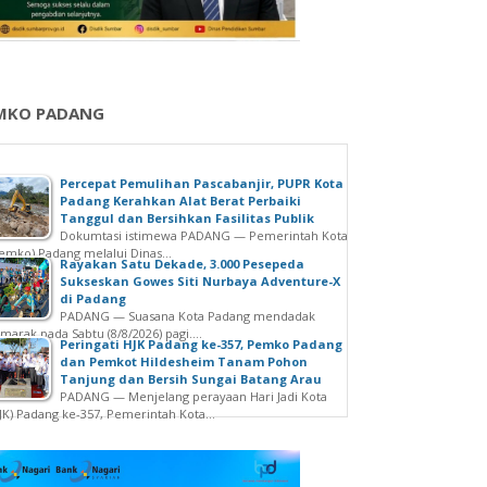
MKO PADANG
Percepat Pemulihan Pascabanjir, PUPR Kota
Padang Kerahkan Alat Berat Perbaiki
Tanggul dan Bersihkan Fasilitas Publik
Dokumtasi istimewa PADANG — Pemerintah Kota
emko) Padang melalui Dinas...
Rayakan Satu Dekade, 3.000 Pesepeda
Sukseskan Gowes Siti Nurbaya Adventure-X
di Padang
PADANG — Suasana Kota Padang mendadak
marak pada Sabtu (8/8/2026) pagi....
Peringati HJK Padang ke-357, Pemko Padang
dan Pemkot Hildesheim Tanam Pohon
Tanjung dan Bersih Sungai Batang Arau
PADANG — Menjelang perayaan Hari Jadi Kota
JK) Padang ke-357, Pemerintah Kota...