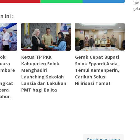
Pad
gel
ini :
lok
Ketua TP PKK
Gerak Cepat Bupati
Juara
Kabupaten Solok
Solok Epyardi Asda,
ambore
Menghadiri
Temui Kemenperin,
Launching Sekolah
Carikan Solusi
ingkat
Lansia dan Lakukan
Hilirisasi Tomat
tera
PMT bagi Balita
Tahun
Postingan Lama