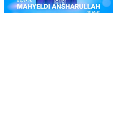
POPULER
Judi Togel Online Disikat Jajaran Sat Reskrim
Polres Bukittinggi
Bukittinggi- Untuk membersihkan wilayah hukum Polres
Buki…
Ustadz Adi Hidayat, berikut profilnya Ustad
Adi Hidayat