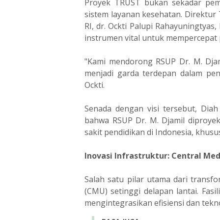
Proyek TRUST bukan sekadar pemb
sistem layanan kesehatan. Direktu
RI, dr. Ockti Palupi Rahayuningtya
instrumen vital untuk mempercepat p
"Kami mendorong RSUP Dr. M. Djam
menjadi garda terdepan dalam peng
Ockti.
Senada dengan visi tersebut, Dia
bahwa RSUP Dr. M. Djamil diproye
sakit pendidikan di Indonesia, khus
Inovasi Infrastruktur: Central Me
Salah satu pilar utama dari transf
(CMU) setinggi delapan lantai. Fasi
mengintegrasikan efisiensi dan tekno