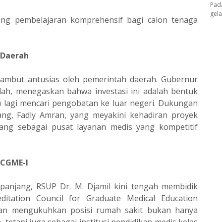
Pad
gel
uang pembelajaran komprehensif bagi calon tenaga
 Daerah
sambut antusias oleh pemerintah daerah. Gubernur
lah, menegaskan bahwa investasi ini adalah bentuk
u lagi mencari pengobatan ke luar negeri. Dukungan
ang, Fadly Amran, yang meyakini kehadiran proyek
ng sebagai pusat layanan medis yang kompetitif
ACGME-I
 panjang, RSUP Dr. M. Djamil kini tengah membidik
reditation Council for Graduate Medical Education
 akan mengukuhkan posisi rumah sakit bukan hanya
 tetapi juga sebagai institusi pendidikan medis kelas