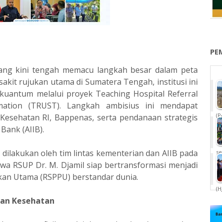
PE
ang kini tengah memacu langkah besar dalam peta
akit rujukan utama di Sumatera Tengah, institusi ini
uantum melalui proyek Teaching Hospital Referral
ation (TRUST). Langkah ambisius ini mendapat
(P
esehatan RI, Bappenas, serta pendanaan strategis
Bank (AIIB).
g dilakukan oleh tim lintas kementerian dan AIIB pada
se
hwa RSUP Dr. M. Djamil siap bertransformasi menjadi
kan Utama (RSPPU) berstandar dunia.
(H
ian Kesehatan