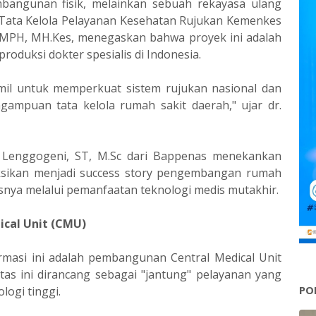
angunan fisik, melainkan sebuah rekayasa ulang
r Tata Kelola Pelayanan Kesehatan Rujukan Kemenkes
s, MPH, MH.Kes, menegaskan bahwa proyek ini adalah
roduksi dokter spesialis di Indonesia.
il untuk memperkuat sistem rujukan nasional dan
ampuan tata kelola rumah sakit daerah," ujar dr.
h Lenggogeni, ST, M.Sc dari Bappenas menekankan
ksikan menjadi success story pengembangan rumah
usnya melalui pemanfaatan teknologi medis mutakhir.
dical Unit (CMU)
ormasi ini adalah pembangunan Central Medical Unit
litas ini dirancang sebagai "jantung" pelayanan yang
PO
logi tinggi.