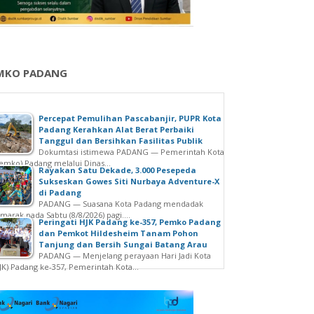
MKO PADANG
Percepat Pemulihan Pascabanjir, PUPR Kota
Padang Kerahkan Alat Berat Perbaiki
Tanggul dan Bersihkan Fasilitas Publik
Dokumtasi istimewa PADANG — Pemerintah Kota
emko) Padang melalui Dinas...
Rayakan Satu Dekade, 3.000 Pesepeda
Sukseskan Gowes Siti Nurbaya Adventure-X
di Padang
PADANG — Suasana Kota Padang mendadak
marak pada Sabtu (8/8/2026) pagi....
Peringati HJK Padang ke-357, Pemko Padang
dan Pemkot Hildesheim Tanam Pohon
Tanjung dan Bersih Sungai Batang Arau
PADANG — Menjelang perayaan Hari Jadi Kota
JK) Padang ke-357, Pemerintah Kota...