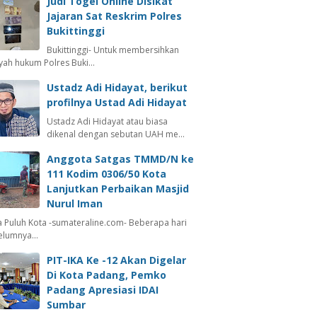
Judi Togel Online Disikat
Jajaran Sat Reskrim Polres
Bukittinggi
Bukittinggi- Untuk membersihkan
ayah hukum Polres Buki…
Ustadz Adi Hidayat, berikut
profilnya Ustad Adi Hidayat
Ustadz Adi Hidayat atau biasa
dikenal dengan sebutan UAH me…
Anggota Satgas TMMD/N ke
111 Kodim 0306/50 Kota
Lanjutkan Perbaikan Masjid
Nurul Iman
 Puluh Kota -sumateraline.com- Beberapa hari
elumnya…
PIT-IKA Ke -12 Akan Digelar
Di Kota Padang, Pemko
Padang Apresiasi IDAI
Sumbar