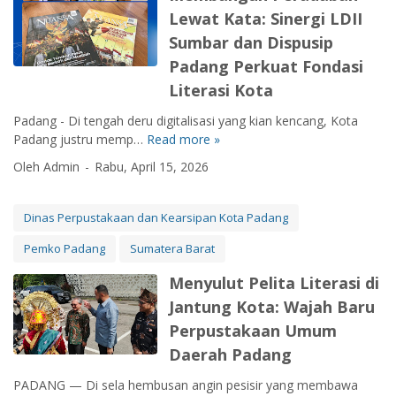
p
t
g
i
Lewat Kata: Sinergi LDII
F
k
a
R
o
e
a
M
Sumbar dan Dispusip
e
n
s
n
e
Padang Perkuat Fondasi
s
a
t
M
n
m
Literasi Kota
l
i
e
c
i
,
v
m
e
Padang - Di tengah deru digitalisasi yang kian kencang, Kota
B
B
a
o
t
Padang justru memp…
Read more »
M
u
u
l
r
a
e
k
k
L
Oleh Admin
Rabu, April 15, 2026
i
k
m
a
t
i
K
G
b
L
i
t
o
e
a
a
Dinas Perpustakaan dan Kearsipan Kota Padang
N
e
l
n
n
y
y
r
e
e
Pemko Padang
Sumatera Barat
g
a
a
a
k
r
u
n
t
s
t
a
Menyulut Pelita Literasi di
n
a
a
i
i
s
Jantung Kota: Wajah Baru
P
n
R
2
f
i
e
S
Perpustakaan Umum
e
0
:
P
r
a
f
2
Daerah Padang
S
e
a
b
o
6
i
n
d
t
PADANG — Di sela hembusan angin pesisir yang membawa
r
S
n
u