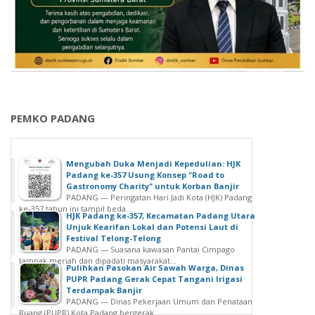
A
a
a
r
r
d
J
u
s
a
e
P
i
n
j
e
p
g
a
r
M
P
k
p
e
e
S
u
n
r
e
s
PEMKO PADANG
j
k
j
t
a
u
a
a
d
a
r
k
i
Mengubah Duka Menjadi Kepedulian: HJK
t
a
a
Padang ke-357 Usung Konsep "Road to
D
F
h
Gastronomy Charity" untuk Korban Banjir
a
e
PADANG — Peringatan Hari Jadi Kota (HJK) Padang
o
M
n
s
ke-357 tahun ini tampil beda...
n
e
HJK Padang ke-357, Kecamatan Padang Utara
U
t
Unjuk Kearifan Lokal dan Potensi Laut di
d
n
m
i
Festival Telong-Telong
a
y
u
PADANG — Suasana kawasan Pantai Cimpago
n
s
a
tampak meriah dan dipadati masyarakat...
m
a
Pulihkan Pasokan Air Sawah Warga, Dinas
i
p
D
PUPR Padang Gerak Cepat Tangani Irigasi
s
L
a
Terdampak Banjir
a
i
PADANG — Dinas Pekerjaan Umum dan Penataan
i
G
e
E
Ruang (PUPR) Kota Padang bergerak...