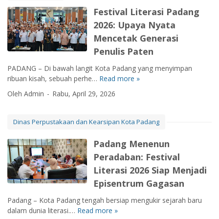
e
e
Festival Literasi Padang
k
l
2026: Upaya Nyata
a
a
n
s
Mencetak Generasi
:
!
Penulis Paten
D
P
i
e
PADANG – Di bawah langit Kota Padang yang menyimpan
n
m
ribuan kisah, sebuah perhe…
Read more »
F
a
k
e
Oleh Admin
Rabu, April 29, 2026
s
o
s
P
P
t
e
a
i
Dinas Perpustakaan dan Kearsipan Kota Padang
r
d
v
p
a
a
Padang Menenun
u
n
l
Peradaban: Festival
s
g
L
t
Literasi 2026 Siap Menjadi
S
i
a
a
t
Episentrum Gagasan
k
b
e
a
e
Padang – Kota Padang tengah bersiap mengukir sejarah baru
r
a
t
dalam dunia literasi.…
Read more »
P
a
n