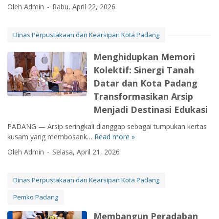
P
a
s
Oleh Admin
Rabu, April 22, 2026
d
r
d
i
a
e
a
P
n
d
n
a
Dinas Perpustakaan dan Kearsipan Kota Padang
K
i
g
d
e
k
M
a
Menghidupkan Memori
a
a
e
n
Kolektif: Sinergi Tanah
r
t
n
g
Datar dan Kota Padang
s
A
e
2
i
A
n
Transformasikan Arsip
0
p
K
u
2
Menjadi Destinasi Edukasi
a
e
n
6
n
a
P
PADANG — Arsip seringkali dianggap sebagai tumpukan kertas
:
K
r
e
kusam yang membosank…
Read more »
M
U
o
s
r
e
p
Oleh Admin
Selasa, April 21, 2026
t
i
a
n
a
a
p
d
g
y
P
a
a
h
a
Dinas Perpustakaan dan Kearsipan Kota Padang
a
n
b
i
N
d
N
Pemko Padang
a
d
y
a
a
n
u
a
Membangun Peradaban
n
s
: