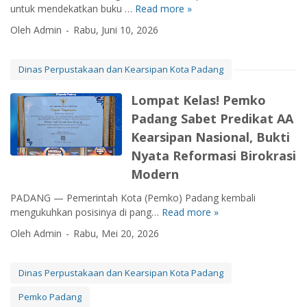
untuk mendekatkan buku …
Read more »
G
e
Oleh Admin
Rabu, Juni 10, 2026
r
b
a
Dinas Perpustakaan dan Kearsipan Kota Padang
n
g
Lompat Kelas! Pemko
L
Padang Sabet Predikat AA
i
Kearsipan Nasional, Bukti
t
e
Nyata Reformasi Birokrasi
r
Modern
a
s
PADANG — Pemerintah Kota (Pemko) Padang kembali
i
mengukuhkan posisinya di pang…
Read more »
L
A
o
Oleh Admin
Rabu, Mei 20, 2026
k
m
h
p
i
a
Dinas Perpustakaan dan Kearsipan Kota Padang
r
t
Pemko Padang
P
K