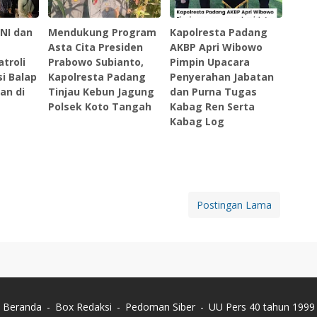
TNI dan
Mendukung Program
Kapolresta Padang
Asta Cita Presiden
AKBP Apri Wibowo
troli
Prabowo Subianto,
Pimpin Upacara
si Balap
Kapolresta Padang
Penyerahan Jabatan
an di
Tinjau Kebun Jagung
dan Purna Tugas
Polsek Koto Tangah
Kabag Ren Serta
Kabag Log
Postingan Lama
Beranda
Box Redaksi
Pedoman Siber
UU Pers 40 tahun 1999