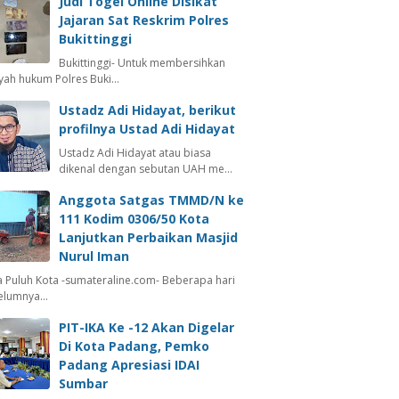
Judi Togel Online Disikat
Jajaran Sat Reskrim Polres
Bukittinggi
Bukittinggi- Untuk membersihkan
ayah hukum Polres Buki…
Ustadz Adi Hidayat, berikut
profilnya Ustad Adi Hidayat
Ustadz Adi Hidayat atau biasa
dikenal dengan sebutan UAH me…
Anggota Satgas TMMD/N ke
111 Kodim 0306/50 Kota
Lanjutkan Perbaikan Masjid
Nurul Iman
 Puluh Kota -sumateraline.com- Beberapa hari
elumnya…
PIT-IKA Ke -12 Akan Digelar
Di Kota Padang, Pemko
Padang Apresiasi IDAI
Sumbar