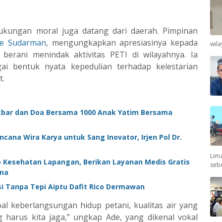
dukungan moral juga datang dari daerah. Pimpinan
e Sudarman
, mengungkapkan apresiasinya kepada
wil
erani menindak aktivitas PETI di wilayahnya. Ia
ai bentuk nyata kepedulian terhadap kelestarian
t.
Akbar dan Doa Bersama 1000 Anak Yatim Bersama
cana Wira Karya untuk Sang Inovator, Irjen Pol Dr.
Lima
o Kesehatan Lapangan, Berikan Layanan Medis Gratis
seb
na
asi Tanpa Tepi Aiptu Dafit Rico Dermawan
al keberlangsungan hidup petani, kualitas air yang
 harus kita jaga,” ungkap Ade, yang dikenal vokal