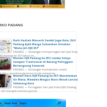
MKO PADANG
Raih Hadiah Menarik Sambil Jaga Kota, DLH
Padang Ajak Warga Sukseskan Gerakan
"Mata Jeli HJK 357"
PADANG — Semangat memperingati Hari Jadi Kota
JK) Padang ke-357 tahun ini...
Momen HJK Padang ke-357, Lomba Selaju
Sampan Tradisional di Batang Palinggam
Berlangsung Semarak
PADANG — Semangat melestarikan tradisi
kaligus membina generasi muda mewarnai...
Momen Haru HJK Padang ke-357: Meneteskan
Air Mata, Wawako Maigus Nasir Besuk Lansia
Sebatang Kara
PADANG — Peringatan Hari Jadi Kota (HJK) Padang
e-357 menjadi momen penuh...