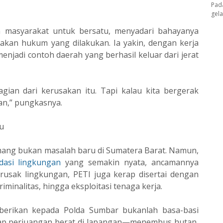
Pad
gel
 masyarakat untuk bersatu, menyadari bahayanya
kan hukum yang dilakukan. Ia yakin, dengan kerja
njadi contoh daerah yang berhasil keluar dari jerat
agian dari kerusakan itu. Tapi kalau kita bergerak
an,” pungkasnya.
u
ng bukan masalah baru di Sumatera Barat. Namun,
dasi lingkungan
yang semakin nyata, ancamannya
erusak lingkungan, PETI juga kerap disertai dengan
kriminalitas, hingga eksploitasi tenaga kerja.
diberikan kepada Polda Sumbar bukanlah basa-basi
adap perjuangan berat di lapangan—menembus hutan,