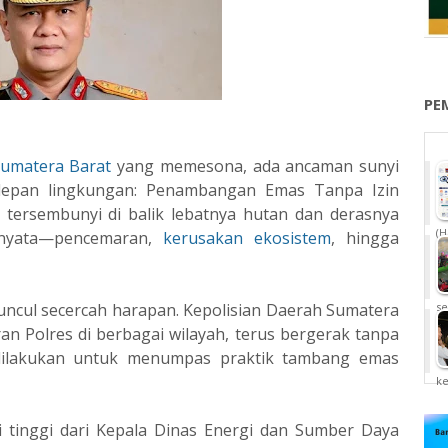
PE
umatera Barat
yang memesona, ada ancaman sunyi
epan lingkungan: Penambangan Emas Tanpa Izin
pun tersembunyi di balik lebatnya hutan dan derasnya
(H
nyata—pencemaran,
kerusakan ekosistem
, hingga
muncul secercah harapan. Kepolisian Daerah Sumatera
se
an Polres di berbagai wilayah, terus bergerak tanpa
dilakukan untuk menumpas praktik tambang emas
k
i tinggi dari Kepala Dinas Energi dan Sumber Daya